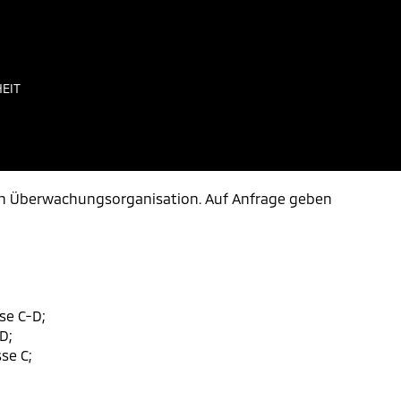
EIT
en Überwachungsorganisation. Auf Anfrage geben
se C-D;
D;
se C;