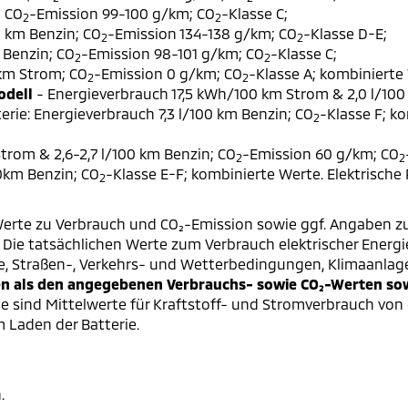
; CO
-Emission 99-100 g/km; CO
-Klasse C;
2
2
0 km Benzin; CO
-Emission 134-138 g/km; CO
-Klasse D-E;
2
2
 Benzin; CO
-Emission 98-101 g/km; CO
-Klasse C;
2
2
 km Strom; CO
-Emission 0 g/km; CO
-Klasse A; kombinierte 
2
2
odell
- Energieverbrauch 17,5 kWh/100 km Strom & 2,0 l/100
erie: Energieverbrauch 7,3 l/100 km Benzin; CO
-Klasse F; k
2
trom & 2,6-2,7 l/100 km Benzin; CO
-Emission 60 g/km; CO
2
2
00km Benzin; CO
-Klasse E-F; kombinierte Werte. Elektrische
2
erte zu Verbrauch und CO₂-Emission sowie ggf. Angaben z
ie tatsächlichen Werte zum Verbrauch elektrischer Energie 
e, Straßen-, Verkehrs- und Wetterbedingungen, Klimaanlag
 als den angegebenen Verbrauchs- sowie CO₂-Werten sowi
 sind Mittelwerte für Kraftstoff- und Stromverbrauch von 
 Laden der Batterie.
.