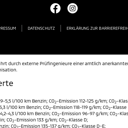
PRESSUM
DATENSCHUTZ
ERKLÄRUNG ZUR BARRIEREFREIH
rt durch externe Prüfingenieure einer amtlich anerkannt
isation.
erte
9-5,5 l/100 km Benzin; CO
-Emission 112-125 g/km; CO
-Klas
2
2
,3 l/100 km Benzin; CO
-Emission 118-119 g/km; CO
-Klasse 
2
2
,2-4,3 l/100 km Benzin; CO
-Emission 96-97 g/km; CO
-Klas
2
2
in; CO
-Emission 133 g/km; CO
-Klasse D;
2
2
nzin; CO
-Emission 135-137 g/km; CO
-Klasse D-E;
2
2