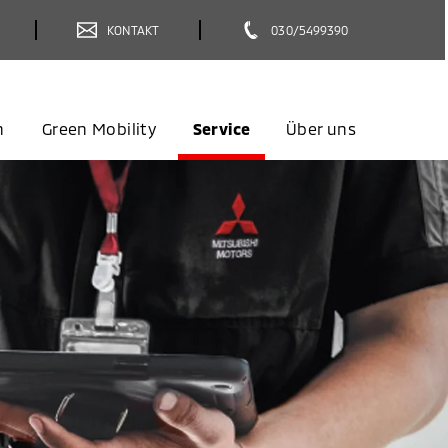
KONTAKT
030/5499390
n
Green Mobility
Service
Über uns