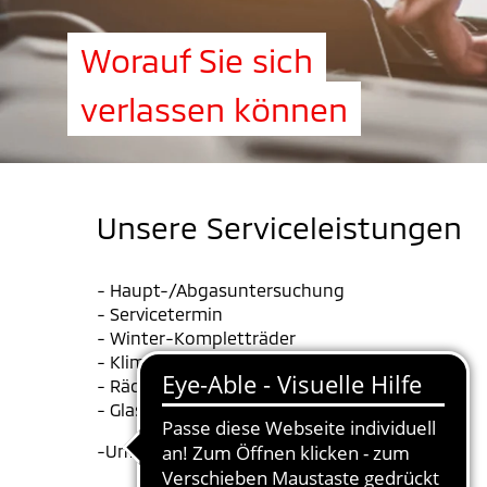
Worauf Sie sich
verlassen können
Unsere Serviceleistungen
- Haupt-/Abgasuntersuchung
- Servicetermin
- Winter-Kompletträder
- Klimawartung
- Rädereinlagerung
- Glasreparatur
-Unfallinstandsetzung