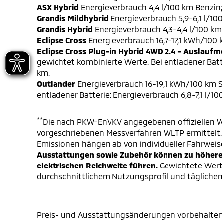
ASX Hybrid
Energieverbrauch 4,4 l/100 km Benzin
Grandis Mildhybrid
Energieverbrauch 5,9-6,1 l/10
Grandis Hybrid
Energieverbrauch 4,3-4,4 l/100 km
Eclipse Cross
Energieverbrauch 16,7-17,1 kWh/100
Eclipse Cross Plug-in Hybrid 4WD 2.4 - Auslaufm
gewichtet kombinierte Werte. Bei entladener Batt
km.
Outlander
Energieverbrauch 16-19,1 kWh/100 km S
entladener Batterie: Energieverbrauch 6,8-7,1 l/1
**
Die nach PKW-EnVKV angegebenen offiziellen W
vorgeschriebenen Messverfahren WLTP ermittelt. D
Emissionen hängen ab von individueller Fahrweis
Ausstattungen sowie Zubehör können zu höheren
elektrischen Reichweite führen.
Gewichtete Werte
durchschnittlichem Nutzungsprofil und täglichem
Preis- und Ausstattungsänderungen vorbehalten