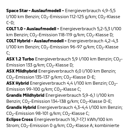
Space Star - Auslaufmodell -
Energieverbrauch 4,9-5,5
l/100 km Benzin; CO
-Emission 112-125 g/km; CO
-Klasse
2
2
C-D;
COLT 1.0 - Auslaufmodell -
Energieverbrauch 5,2-5,3 l/100
km Benzin; CO
-Emission 118-119 g/km; CO
-Klasse D;
2
2
COLT Hybrid - Auslaufmodell -
Energieverbrauch 4,2-4,3
l/100 km Benzin; CO
-Emission 96-97 g/km; CO
-Klasse
2
2
C;
ASX 1.2 Turbo
Energieverbrauch 5,9 l/100 km Benzin; CO
-
2
Emission 133 g/km; CO
-Klasse D;
2
ASX Mildhybrid
Energieverbrauch 6,0 l/100 km Benzin;
CO
-Emission 135-137 g/km; CO
-Klasse D-E;
2
2
ASX Hybrid
Energieverbrauch 4,4 l/100 km Benzin; CO
-
2
Emission 99-100 g/km; CO
-Klasse C;
2
Grandis Mildhybrid
Energieverbrauch 5,9-6,1 l/100 km
Benzin; CO
-Emission 134-138 g/km; CO
-Klasse D-E;
2
2
Grandis Hybrid
Energieverbrauch 4,3-4,4 l/100 km Benzin;
CO
-Emission 98-101 g/km; CO
-Klasse C;
2
2
Eclipse Cross
Energieverbrauch 16,7-17,1 kWh/100 km
Strom; CO
-Emission 0 g/km; CO
-Klasse A; kombinierte
2
2