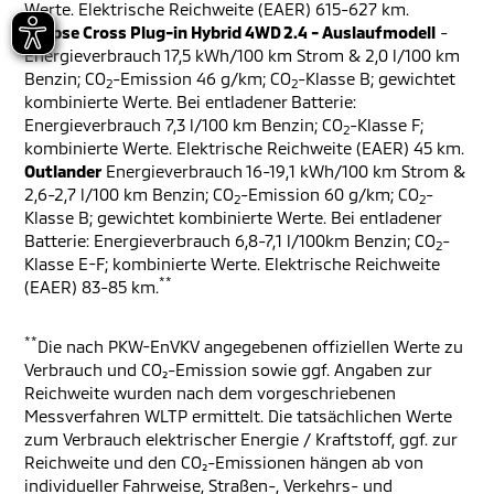
Werte. Elektrische Reichweite (EAER) 615-627 km.
Eclipse Cross Plug-in Hybrid 4WD 2.4 - Auslaufmodell
-
Energieverbrauch 17,5 kWh/100 km Strom & 2,0 l/100 km
Benzin; CO
-Emission 46 g/km; CO
-Klasse B; gewichtet
2
2
kombinierte Werte. Bei entladener Batterie:
Energieverbrauch 7,3 l/100 km Benzin; CO
-Klasse F;
2
kombinierte Werte. Elektrische Reichweite (EAER) 45 km.
Outlander
Energieverbrauch 16-19,1 kWh/100 km Strom &
2,6-2,7 l/100 km Benzin; CO
-Emission 60 g/km; CO
-
2
2
Klasse B; gewichtet kombinierte Werte. Bei entladener
Batterie: Energieverbrauch 6,8-7,1 l/100km Benzin; CO
-
2
Klasse E-F; kombinierte Werte. Elektrische Reichweite
**
(EAER) 83-85 km.
**
Die nach PKW-EnVKV angegebenen offiziellen Werte zu
Verbrauch und CO₂-Emission sowie ggf. Angaben zur
Reichweite wurden nach dem vorgeschriebenen
Messverfahren WLTP ermittelt. Die tatsächlichen Werte
zum Verbrauch elektrischer Energie / Kraftstoff, ggf. zur
Reichweite und den CO₂-Emissionen hängen ab von
individueller Fahrweise, Straßen-, Verkehrs- und